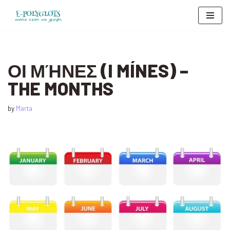
Skip
to
content
ΟΙ ΜΉΝΕΣ (I MÍNES) –
THE MONTHS
by
Marta