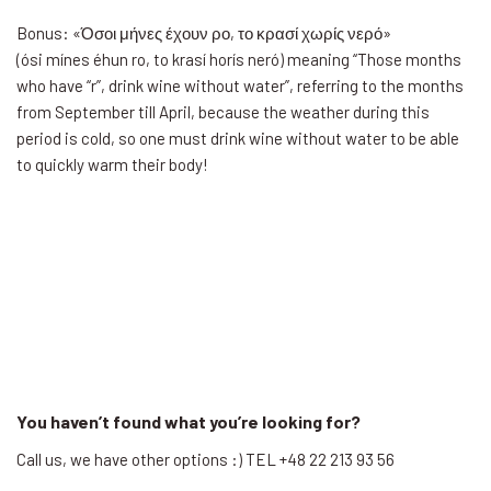
Bonus: «Όσοι μήνες έχουν ρο, το κρασί χωρίς νερό»
(ósi mínes éhun ro, to krasí horís neró) meaning “Those months
who have “r”, drink wine without water”, referring to the months
from September till April, because the weather during this
period is cold, so one must drink wine without water to be able
to quickly warm their body!
You haven’t found what you’re looking for?
Call us, we have other options :) TEL +48 22 213 93 56