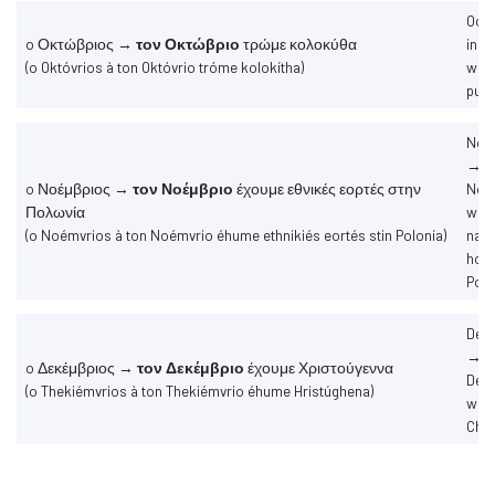
Oct
o Οκτώβριος →
τον Οκτώβριο
τρώμε κολοκύθα
in O
(o Októvrios à ton Októvrio tróme kolokítha)
we e
pum
Nov
→ i
o Νοέμβριος →
τον Νοέμβριο
έχουμε εθνικές εορτές στην
Nov
Πολωνία
we 
(o Noémvrios à ton Noémvrio éhume ethnikiés eortés stin Polonía)
nati
holi
Pol
Dec
→ i
o Δεκέμβριος →
τον Δεκέμβριο
έχουμε Χριστούγεννα
Dec
(o Thekiémvrios à ton Thekiémvrio éhume Hristúghena)
we 
Chr