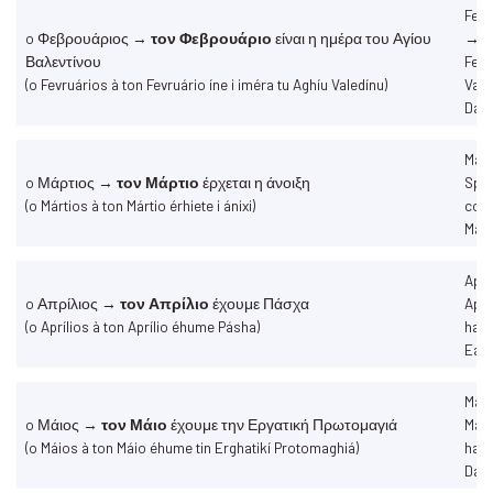
Febr
o Φεβρουάριος →
τον Φεβρουάριο
είναι η ημέρα του Αγίου
→
Βαλεντίνου
Febr
(o Fevruários à ton Fevruário íne i iméra tu Aghíu Valedínu)
Vale
Day
Mar
o Μάρτιος →
τον Μάρτιο
έρχεται η άνοιξη
Spri
(o Mártios à ton Mártio érhiete i ánixi)
com
Mar
Apri
o Απρίλιος →
τον Απρίλιο
έχουμε Πάσχα
Apri
(o Aprílios à ton Aprílio éhume Pásha)
hav
Eas
May 
o Μάιος →
τον Μάιο
έχουμε την Εργατική Πρωτομαγιά
May
(o Máios à ton Máio éhume tin Erghatikí Protomaghiá)
have
Day