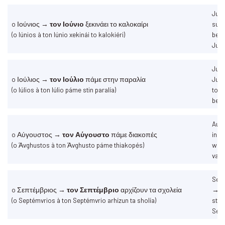
Jun
o Ιούνιος →
τον Ιούνιο
ξεκινάει το καλοκαίρι
sum
(o Iúnios à ton Iúnio xekinái to kalokiéri)
begi
Jun
July
o Ιούλιος →
τον Ιούλιο
πάμε στην παραλία
July
(o Iúlios à ton Iúlio páme stin paralía)
to t
bea
Aug
o Αύγουστος →
τον Αύγουστο
πάμε διακοπές
in A
(o Άvghustos à ton Άvghusto páme thiakopés)
we 
vaca
Sep
o Σεπτέμβριος →
τον Σεπτέμβριο
αρχίζουν τα σχολεία
→ S
(o Septémvrios à ton Septémvrio arhízun ta sholía)
start
Sep