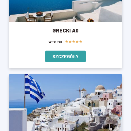
GRECKI A0
★
★
★
★
★
WTORKI
SZCZEGÓŁY