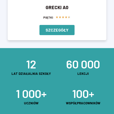
GRECKI A0
★
★
★
★
★
PIĄTKI
SZCZEGÓŁY
12
60 000
LAT DZIAŁALNIA SZKOŁY
LEKCJI
1 000
+
100
+
UCZNIÓW
WSPÓŁPRACOWNIKÓW