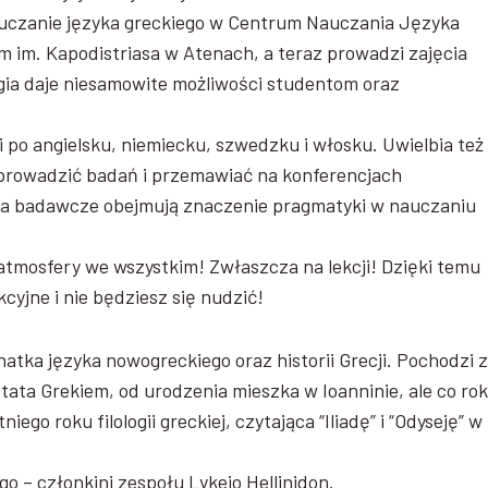
auczanie języka greckiego w Centrum Nauczania Języka
im. Kapodistriasa w Atenach, a teraz prowadzi zajęcia
ogia daje niesamowite możliwości studentom oraz
 po angielsku, niemiecku, szwedzku i włosku. Uwielbia też
 prowadzić badań i przemawiać na konferencjach
nia badawcze obejmują znaczenie pragmatyki w nauczaniu
atmosfery we wszystkim! Zwłaszcza na lekcji! Dzięki temu
yjne i nie będziesz się nudzić!
atka języka nowogreckiego oraz historii Grecji. Pochodzi z
 tata Grekiem, od urodzenia mieszka w Ioanninie, ale co ro
go roku filologii greckiej, czytająca “Iliadę” i “Odyseję” w
o – członkini zespołu Lykeio Hellinidon.