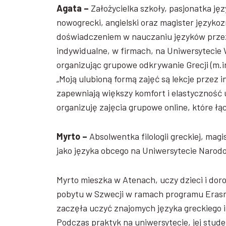
Agata
–
Założycielka szkoły, pasjonatka jęz
nowogrecki, angielski oraz magister język
doświadczeniem w nauczaniu języków przez
indywidualne, w firmach, na Uniwersytecie 
organizując grupowe odkrywanie Grecji (m.in.
„Moją ulubioną formą zajęć są lekcje przez i
zapewniają większy komfort i elastyczność u
organizuję zajęcia grupowe online, które łąc
Myrto
–
Absolwentka filologii greckiej, magi
jako języka obcego na Uniwersytecie Narod
Myrto mieszka w Atenach, uczy dzieci i do
pobytu w Szwecji w ramach programu Erasm
zaczęła uczyć znajomych języka greckiego 
Podczas praktyk na uniwersytecie, jej stud