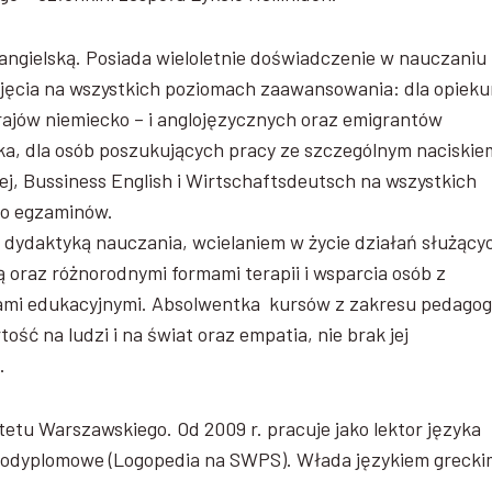
z angielską. Posiada wieloletnie doświadczenie w nauczaniu
zajęcia na wszystkich poziomach zaawansowania: dla opiek
krajów niemiecko – i anglojęzycznych oraz emigrantów
a, dla osób poszukujących pracy ze szczególnym naciskie
j, Bussiness English i Wirtschaftsdeutsch na wszystkich
o egzaminów.
 dydaktyką nauczania, wcielaniem w życie działań służący
 oraz różnorodnymi formami terapii i wsparcia osób z
ami edukacyjnymi. Absolwentka kursów z zakresu pedagogi
ość na ludzi i na świat oraz empatia, nie brak jej
.
ytetu Warszawskiego. Od 2009 r. pracuje jako lektor języka
a podyplomowe (Logopedia na SWPS). Włada językiem grecki