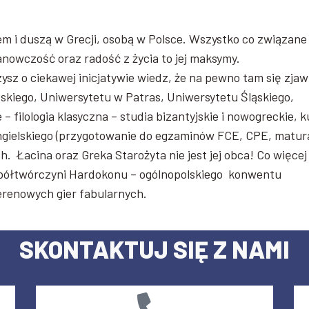
m i duszą w Grecji, osobą w Polsce. Wszystko co związane
anowczość oraz radość z życia to jej maksymy.
szysz o ciekawej inicjatywie wiedz, że na pewno tam się zjaw
ńskiego, Uniwersytetu w Patras, Uniwersytetu Śląskiego,
 filologia klasyczna – studia bizantyjskie i nowogreckie, k
ngielskiego (przygotowanie do egzaminów FCE, CPE, matur
 Łacina oraz Greka Starożyta nie jest jej obca! Co więcej
współtwórczyni Hardokonu – ogólnopolskiego konwentu
renowych gier fabularnych.
SKONTAKTUJ SIĘ Z NAMI