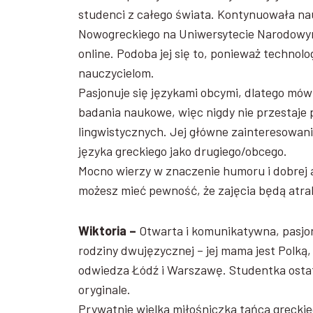
studenci z całego świata. Kontynuowała n
Nowogreckiego na Uniwersytecie Narodowym 
online. Podoba jej się to, ponieważ technol
nauczycielom.
Pasjonuje się językami obcymi, dlatego mówi
badania naukowe, więc nigdy nie przestaje
lingwistycznych. Jej główne zainteresowa
języka greckiego jako drugiego/obcego.
Mocno wierzy w znaczenie humoru i dobrej 
możesz mieć pewność, że zajęcia będą atrakc
Wiktoria –
Otwarta i komunikatywna, pasjon
rodziny dwujęzycznej – jej mama jest Polką,
odwiedza Łódź i Warszawę. Studentka ostatnie
oryginale.
Prywatnie wielka miłośniczka tańca greckieg