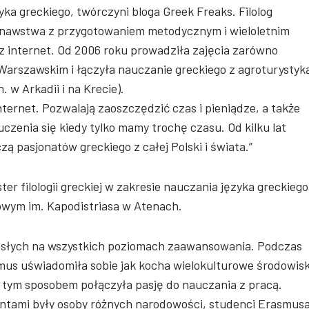
yka greckiego, twórczyni bloga Greek Freaks. Filolog
oznawstwa z przygotowaniem metodycznym i wieloletnim
 internet. Od 2006 roku prowadziła zajęcia zarówno
Warszawskim i łączyła nauczanie greckiego z agroturystyk
 w Arkadii i na Krecie).
nternet. Pozwalają zaoszczędzić czas i pieniądze, a także
czenia się kiedy tylko mamy trochę czasu. Od kilku lat
zą pasjonatów greckiego z całej Polski i świata.”
ster filologii greckiej w zakresie nauczania języka greckiego
owym im. Kapodistriasa w Atenach.
rosłych na wszystkich poziomach zaawansowania. Podczas
us uświadomiła sobie jak kocha wielokulturowe środowisk
i tym sposobem połączyła pasję do nauczania z pracą.
entami były osoby różnych narodowości, studenci Erasmusa