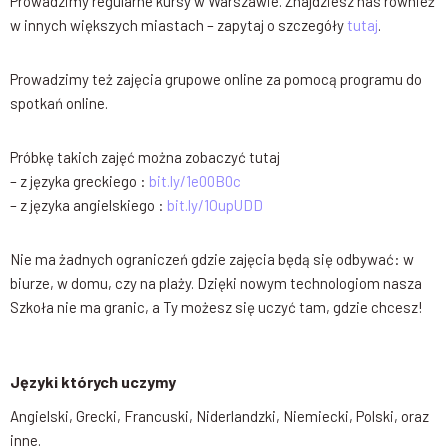
Prowadzimy regularne kursy w Warszawie. Znajdziesz nas również
w innych większych miastach – zapytaj o szczegóły
tutaj
.
Prowadzimy też zajęcia grupowe online za pomocą programu do
spotkań online.
Próbkę takich zajęć można zobaczyć tutaj
– z języka greckiego :
bit.ly/1e00B0c
– z języka angielskiego :
bit.ly/1OupUDD
Nie ma żadnych ograniczeń gdzie zajęcia będą się odbywać: w
biurze, w domu, czy na plaży. Dzięki nowym technologiom nasza
Szkoła nie ma granic, a Ty możesz się uczyć tam, gdzie chcesz!
Języki których uczymy
Angielski, Grecki, Francuski, Niderlandzki, Niemiecki, Polski, oraz
inne.