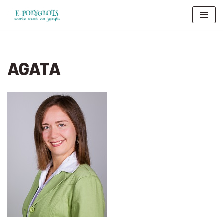
Przejdź
do
treści
AGATA