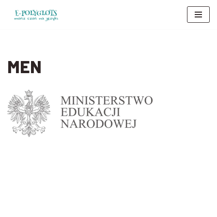
Przejdź
do
treści
MEN