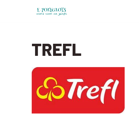
Przejdź
do
treści
TREFL