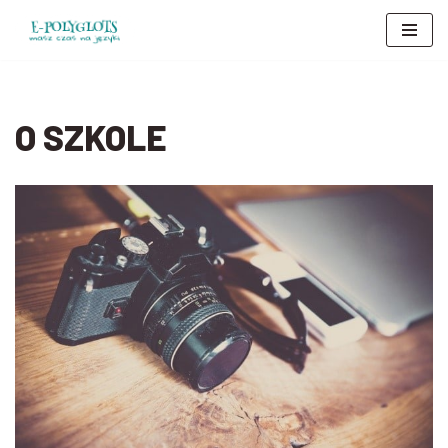
Przejdź
do
treści
O SZKOLE