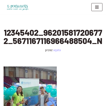
Przejdź
do
treści
12345402_96201581720677
2_5671167116966488504_N
przez
agata