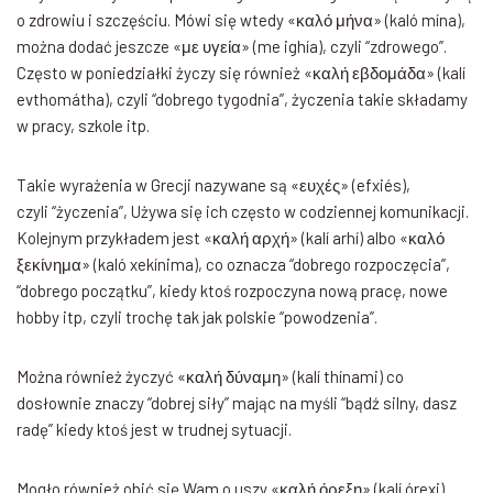
o zdrowiu i szczęściu. Mówi się wtedy «καλό μήνα» (kaló mína),
można dodać jeszcze «με υγεία» (me ighía), czyli “zdrowego”.
Często w poniedziałki życzy się również «καλή εβδομάδα» (kalí
evthomátha), czyli “dobrego tygodnia”, życzenia takie składamy
w pracy, szkole itp.
Takie wyrażenia w Grecji nazywane są «ευχές» (efxiés),
czyli “życzenia”, Używa się ich często w codziennej komunikacji.
Kolejnym przykładem jest «καλή αρχή» (kalí arhí) albo «καλό
ξεκίνημα» (kaló xekínima), co oznacza “dobrego rozpoczęcia”,
“dobrego początku”, kiedy ktoś rozpoczyna nową pracę, nowe
hobby itp, czyli trochę tak jak polskie “powodzenia”.
Można również życzyć «καλή δύναμη» (kalí thínami) co
dosłownie znaczy “dobrej siły” mając na myśli “bądź silny, dasz
radę” kiedy ktoś jest w trudnej sytuacji.
Mogło również obić się Wam o uszy «καλή όρεξη» (kalí órexi)