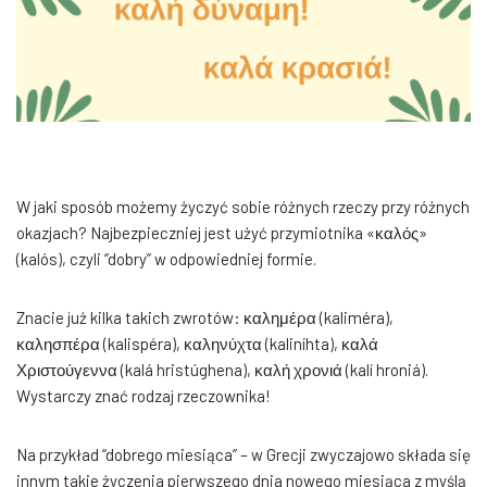
W jaki sposób możemy życzyć sobie różnych rzeczy przy różnych
okazjach? Najbezpieczniej jest użyć przymiotnika «καλός»
(kalós), czyli “dobry” w odpowiedniej formie.
Znacie już kilka takich zwrotów: καλημέρα (kaliméra),
καλησπέρα (kalispéra), καληνύχτα (kaliníhta), καλά
Χριστούγεννα (kalá hristúghena), καλή χρονιά (kalí hroniá).
Wystarczy znać rodzaj rzeczownika!
Na przykład “dobrego miesiąca” – w Grecji zwyczajowo składa się
innym takie życzenia pierwszego dnia nowego miesiąca z myślą