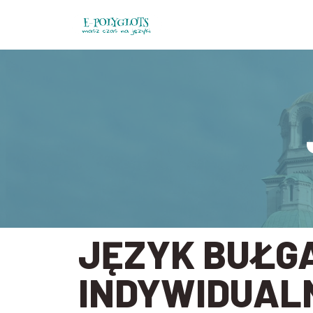
Przejdź
do
treści
JĘZYK BUŁGA
INDYWIDUALN