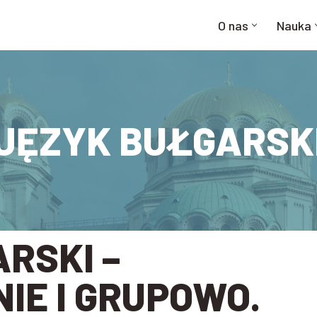
O nas
Nauka
JĘZYK BUŁGARSK
RSKI –
IE I GRUPOWO.