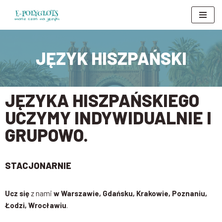
Przejdź
do
treści
JĘZYK HISZPAŃSKI
JĘZYKA HISZPAŃSKIEGO
UCZYMY INDYWIDUALNIE I
GRUPOWO.
STACJONARNIE
Ucz się
z nami
w Warszawie, Gdańsku, Krakowie, Poznaniu,
Łodzi, Wrocławiu
.