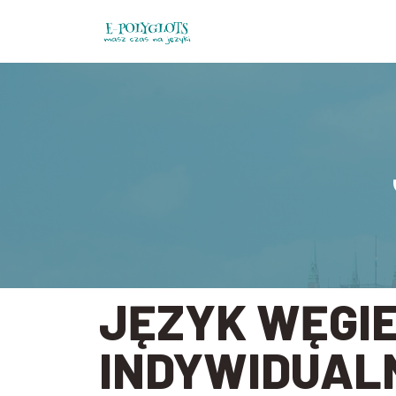
Przejdź
do
treści
JĘZYK WĘGIE
INDYWIDUALN