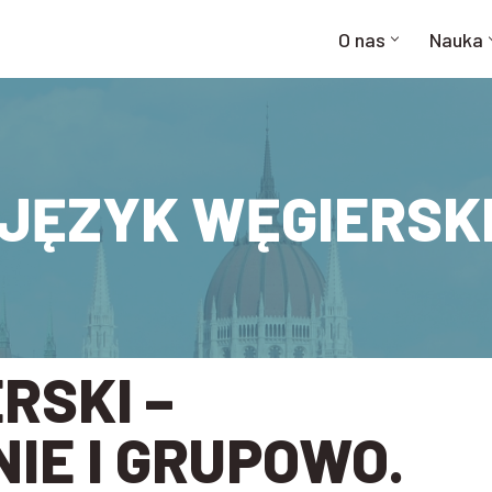
O nas
Nauka
JĘZYK WĘGIERSK
RSKI –
IE I GRUPOWO.