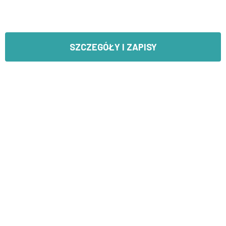
SZCZEGÓŁY I ZAPISY
SKONTAKTUJ SIĘ Z NAMI
Ul. Puławska 166 skr. 18, 02-600 Warszawa