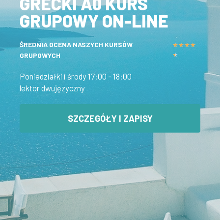
GRECKI A0 KURS
GRUPOWY ON-LINE​
ŚREDNIA OCENA NASZYCH KURSÓW
★
★
★
★
GRUPOWYCH
★
Poniedziałki i
środy
17:00 - 18:00
lektor
dwujęzyczny
SZCZEGÓŁY I ZAPISY