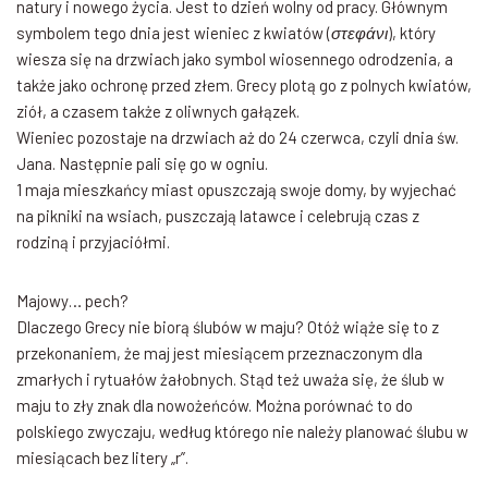
natury i nowego życia. Jest to dzień wolny od pracy. Głównym
symbolem tego dnia jest wieniec z kwiatów (
στεφάνι
), który
wiesza się na drzwiach jako symbol wiosennego odrodzenia, a
także jako ochronę przed złem. Grecy plotą go z polnych kwiatów,
ziół, a czasem także z oliwnych gałązek.
Wieniec pozostaje na drzwiach aż do 24 czerwca, czyli dnia św.
Jana. Następnie pali się go w ogniu.
1 maja mieszkańcy miast opuszczają swoje domy, by wyjechać
na pikniki na wsiach, puszczają latawce i celebrują czas z
rodziną i przyjaciółmi.
Majowy… pech?
Dlaczego Grecy nie biorą ślubów w maju? Otóż wiąże się to z
przekonaniem, że maj jest miesiącem przeznaczonym dla
zmarłych i rytuałów żałobnych. Stąd też uważa się, że ślub w
maju to zły znak dla nowożeńców. Można porównać to do
polskiego zwyczaju, według którego nie należy planować ślubu w
miesiącach bez litery „r”.