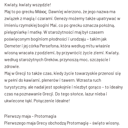
Kwiaty, kwiaty wszędzie!
Maj to po grecku Μάιος. Dawniej wierzono, że jego nazwa ma
związek z magią i czarami. Genezy możemy także upatrywać w
imieniu rzymskiej bogini Mai, co po grecku oznacza położną,
pielęgniarkę i matkę. W starożytności maj był czasem
poświęconym boginiom płodności i urodzaju – takim jak
Demeter i jej córka Persefona, która według mitu właśnie
wiosną wracała z podziemi, by przywrócić życie ziemi. Kwiaty,
według starożytnych Greków, przynoszą moc, szczęście i
zdrowie.
Maj w Grecji to także czas, kiedy życie towarzyskie przenosi się
w pełni do kawiarni, plenerów i tawern. Wzrasta ruch
turystyczny, ale nadal jest spokojnie i niezbyt gorąco – to idealny
czas na poznawanie Grecji. Do tego słońce, lazur nieba i
ukwiecone łąki. Połączenie idealne!
Pierwszy maja – Protomagia
Pierwszego maja Grecy obchodzą Protomagię – święto wiosny,