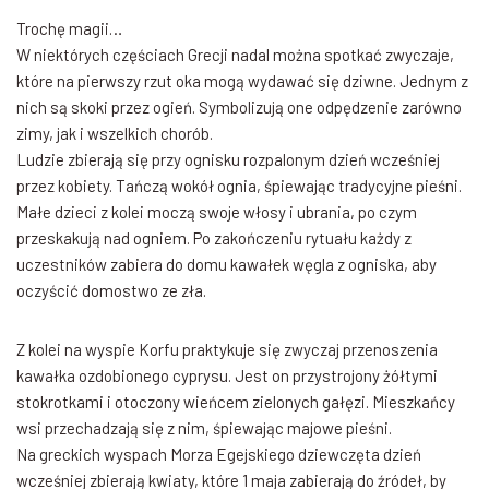
Trochę magii…
W niektórych częściach Grecji nadal można spotkać zwyczaje,
które na pierwszy rzut oka mogą wydawać się dziwne. Jednym z
nich są skoki przez ogień. Symbolizują one odpędzenie zarówno
zimy, jak i wszelkich chorób.
Ludzie zbierają się przy ognisku rozpalonym dzień wcześniej
przez kobiety. Tańczą wokół ognia, śpiewając tradycyjne pieśni.
Małe dzieci z kolei moczą swoje włosy i ubrania, po czym
przeskakują nad ogniem. Po zakończeniu rytuału każdy z
uczestników zabiera do domu kawałek węgla z ogniska, aby
oczyścić domostwo ze zła.
Z kolei na wyspie Korfu praktykuje się zwyczaj przenoszenia
kawałka ozdobionego cyprysu. Jest on przystrojony żółtymi
stokrotkami i otoczony wieńcem zielonych gałęzi. Mieszkańcy
wsi przechadzają się z nim, śpiewając majowe pieśni.
Na greckich wyspach Morza Egejskiego dziewczęta dzień
wcześniej zbierają kwiaty, które 1 maja zabierają do źródeł, by