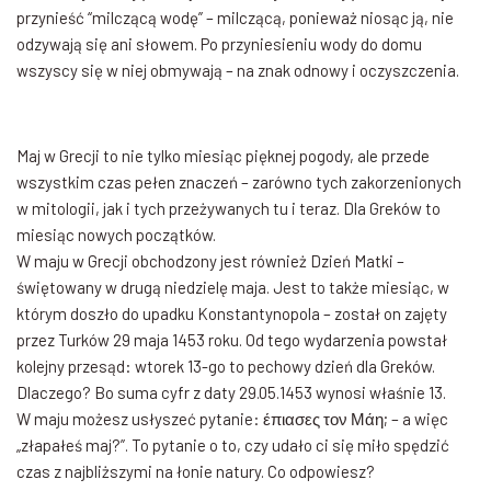
przynieść “milczącą wodę” – milczącą, ponieważ niosąc ją, nie
odzywają się ani słowem. Po przyniesieniu wody do domu
wszyscy się w niej obmywają – na znak odnowy i oczyszczenia.
Maj w Grecji to nie tylko miesiąc pięknej pogody, ale przede
wszystkim czas pełen znaczeń – zarówno tych zakorzenionych
w mitologii, jak i tych przeżywanych tu i teraz. Dla Greków to
miesiąc nowych początków.
W maju w Grecji obchodzony jest również Dzień Matki –
świętowany w drugą niedzielę maja. Jest to także miesiąc, w
którym doszło do upadku Konstantynopola – został on zajęty
przez Turków 29 maja 1453 roku. Od tego wydarzenia powstał
kolejny przesąd: wtorek 13-go to pechowy dzień dla Greków.
Dlaczego? Bo suma cyfr z daty 29.05.1453 wynosi właśnie 13.
W maju możesz usłyszeć pytanie: έπιασες τον Μάη; – a więc
„złapałeś maj?”. To pytanie o to, czy udało ci się miło spędzić
czas z najbliższymi na łonie natury. Co odpowiesz?