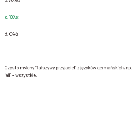
b. Αλλά
c. Όλα
d. Ολά
Często mylony “fałszywy przyjaciel” z języków germańskich, np.
“all” – wszystkie.