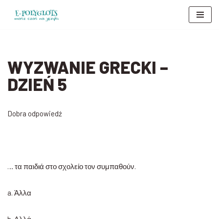
Przejdź
do
treści
WYZWANIE GRECKI –
DZIEŃ 5
Dobra odpowiedź
… τα παιδιά στο σχολείο τον συμπαθούν.
a. Άλλα