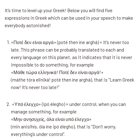
It’s time to level up your Greek! Below you will find five
expressions in Greek which can be used in your speech to make
everybody astonished!
«Ποτέ δεν είναι αργά» (poté then íne arghá) = It’s never too
late. This phrase can be probably translated to each and
every language on this planet, as it indicates that it is never
impossible to do something, for example
«Μάθε τώρα ελληνικά! Ποτέ δεν είναι αργά!»
(máthe tóra eliniká! poté then íne arghá), that is “Learn Greek
now! It’s never too late!”
«Υπό έλεγχο» (ipó élegho) = under control, when you can
manage something, for example
«Μην ανησυχείς, όλα είναι υπό έλεγχο»
(min anisihís, óla íne ipó élegho), that is “Don’t worry,
everything’s under control”.