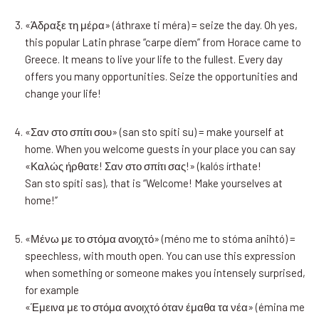
«Άδραξε τη μέρα» (áthraxe ti méra) = seize the day. Oh yes,
this popular Latin phrase “carpe diem” from Horace came to
Greece. It means to live your life to the fullest. Every day
offers you many opportunities. Seize the opportunities and
change your life!
«Σαν στο σπίτι σου» (san sto spíti su) = make yourself at
home. When you welcome guests in your place you can say
«Καλώς ήρθατε! Σαν στο σπίτι σας!» (kalós írthate!
San sto spíti sas), that is “Welcome! Make yourselves at
home!”
«Μένω με το στόμα ανοιχτό» (méno me to stóma anihtó) =
speechless, with mouth open. You can use this expression
when something or someone makes you intensely surprised,
for example
«Έμεινα με το στόμα ανοιχτό όταν έμαθα τα νέα» (émina me