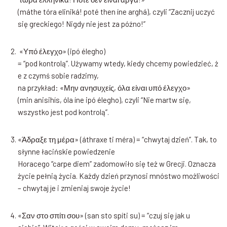
(máthe tóra eliniká! poté then íne arghá), czyli “Zacznij uczyć
się greckiego! Nigdy nie jest za późno!”
«Υπό έλεγχο» (ipó élegho)
= “pod kontrolą”. Używamy wtedy, kiedy chcemy powiedzieć, ż
e z czymś sobie radzimy,
na przykład: «Μην ανησυχείς, όλα είναι υπό έλεγχο»
(min anisihís, óla íne ipó élegho), czyli “Nie martw się,
wszystko jest pod kontrolą”.
«Άδραξε τη μέρα» (áthraxe ti méra) = “chwytaj dzień”. Tak, to
słynne łacińskie powiedzenie
Horacego “carpe diem” zadomowiło się też w Grecji. Oznacza
życie pełnią życia. Każdy dzień przynosi mnóstwo możliwości
– chwytaj je i zmieniaj swoje życie!
«Σαν στο σπίτι σου» (san sto spíti su) = “czuj się jak u