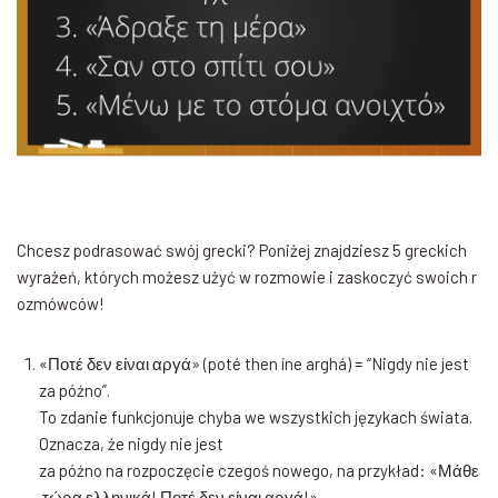
Chcesz podrasować swój grecki? Poniżej znajdziesz 5 greckich
wyrażeń, których możesz użyć w rozmowie i zaskoczyć swoich r
ozmówców!
«Ποτέ δεν είναι αργά» (poté then íne arghá) = “Nigdy nie jest
za późno”.
To zdanie funkcjonuje chyba we wszystkich językach świata.
Oznacza, że nigdy nie jest
za późno na rozpoczęcie czegoś nowego, na przykład: «Μάθε
τώρα ελληνικά! Ποτέ δεν είναι αργά!»