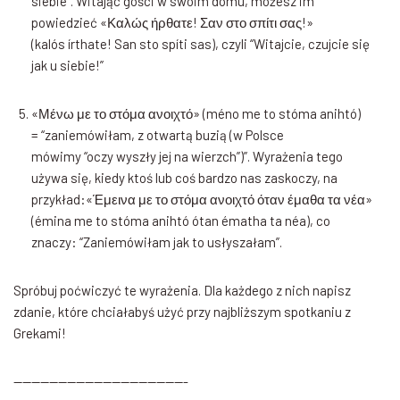
siebie”. Witając gości w swoim domu, możesz im
powiedzieć «Καλώς ήρθατε! Σαν στο σπίτι σας!»
(kalós írthate! San sto spíti sas), czyli “Witajcie, czujcie się
jak u siebie!”
«Μένω με το στόμα ανοιχτό» (méno me to stóma anihtó)
= “zaniemówiłam, z otwartą buzią (w Polsce
mówimy “oczy wyszły jej na wierzch”)”. Wyrażenia tego
używa się, kiedy ktoś lub coś bardzo nas zaskoczy, na
przykład:«Έμεινα με το στόμα ανοιχτό όταν έμαθα τα νέα»
(émina me to stóma anihtó ótan ématha ta néa), co
znaczy: “Zaniemówiłam jak to usłyszałam”.
Spróbuj poćwiczyć te wyrażenia. Dla każdego z nich napisz
zdanie, które chciałabyś użyć przy najbliższym spotkaniu z
Grekami!
———————————————————-