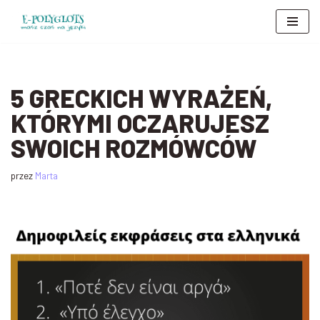
Przejdź
do
treści
5 GRECKICH WYRAŻEŃ,
KTÓRYMI OCZARUJESZ
SWOICH ROZMÓWCÓW
przez
Marta