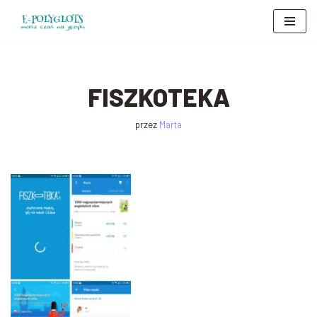
Przejdź
do
treści
FISZKOTEKA
przez
Marta