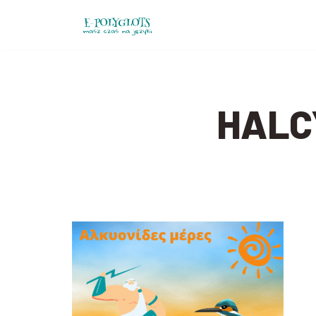
Przejdź
do
treści
HALC