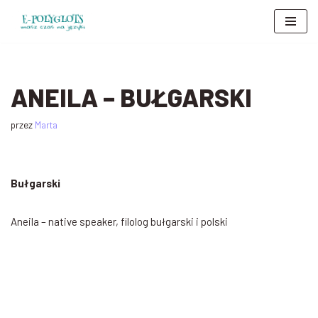
Przejdź
do
treści
ANEILA – BUŁGARSKI
przez
Marta
Bułgarski
Aneila – native speaker, filolog bułgarski i polski