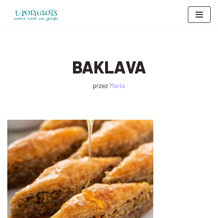
Przejdź
do
treści
BAKLAVA
przez
Marta