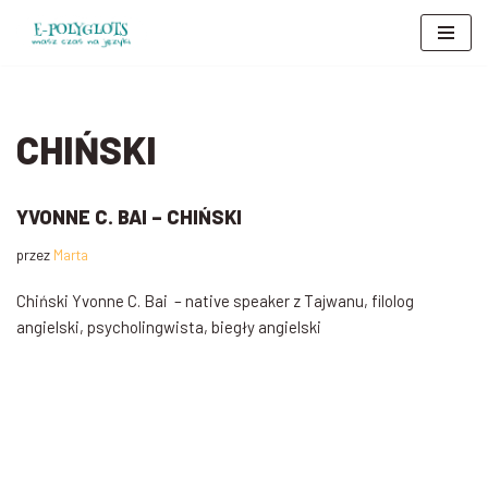
Przejdź
do
treści
CHIŃSKI
YVONNE C. BAI – CHIŃSKI
przez
Marta
Chiński Yvonne C. Bai – native speaker z Tajwanu, filolog
angielski, psycholingwista, biegły angielski