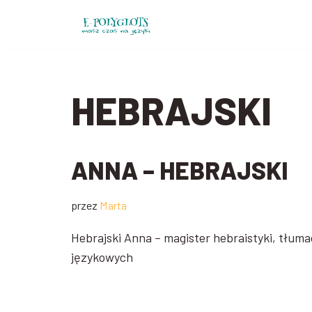
Przejdź
do
treści
HEBRAJSKI
ANNA – HEBRAJSKI
przez
Marta
Hebrajski Anna – magister hebraistyki, tłum
językowych