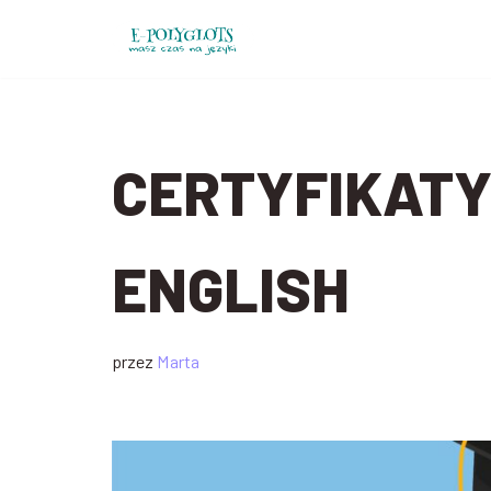
Przejdź
do
treści
CERTYFIKATY
ENGLISH
przez
Marta