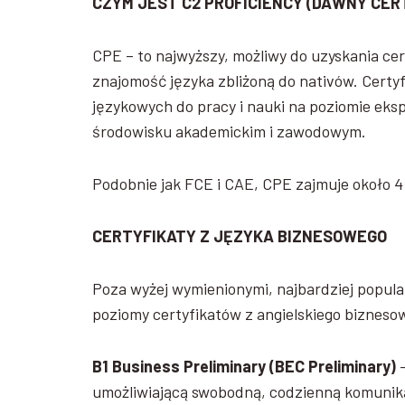
CZYM JEST C2 PROFICIENCY (DAWNY CERT
CPE – to najwyższy, możliwy do uzyskania ce
znajomość języka zbliżoną do nativów. Certy
językowych do pracy i nauki na poziomie ek
środowisku akademickim i zawodowym.
Podobnie jak FCE i CAE, CPE zajmuje około 4
CERTYFIKATY Z JĘZYKA BIZNESOWEGO
Poza wyżej wymienionymi, najbardziej popula
poziomy certyfikatów z angielskiego bizneso
B1 Business Preliminary
(BEC Preliminary)
umożliwiającą swobodną, codzienną komunika