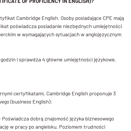
IFICATE OF PROFICIENCY IN ENGLISH)?
rtyfikat Cambridge English. Osoby posiadające CPE mają
fikat poświadcza posiadanie niezbędnych umiejętności
sperckim w wymagających sytuacjach w anglojęzycznym
 godzin i sprawdza 4 główne umiejętności językowe.
rnymi certyfikatami, Cambridge English proponuje 3
wego (business English):
– Poświadcza dobrą znajomość języka biznesowego
cję w pracy po angielsku. Poziomem trudności