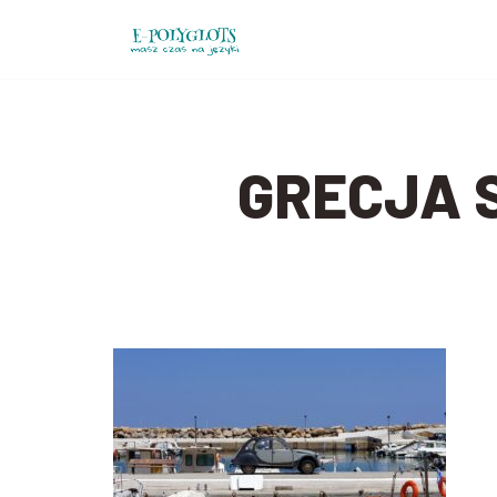
Przejdź
do
treści
GRECJA 