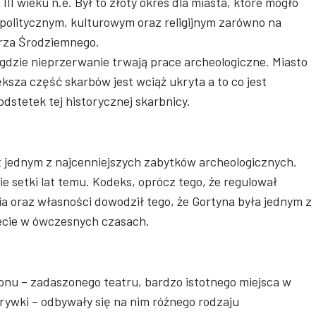
III wieku n.e. Był to złoty okres dla miasta, które mogło
politycznym, kulturowym oraz religijnym zarówno na
orza Środziemnego.
 gdzie nieprzerwanie trwają prace archeologiczne. Miasto
ększa część skarbów jest wciąż ukryta a to co jest
odstetek tej historycznej skarbnicy.
t jednym z najcenniejszych zabytków archeologicznych.
ie setki lat temu. Kodeks, oprócz tego, że regulował
ia oraz własności dowodził tego, że Gortyna była jednym z
recie w ówczesnych czasach.
onu – zadaszonego teatru, bardzo istotnego miejsca w
rywki – odbywały się na nim różnego rodzaju