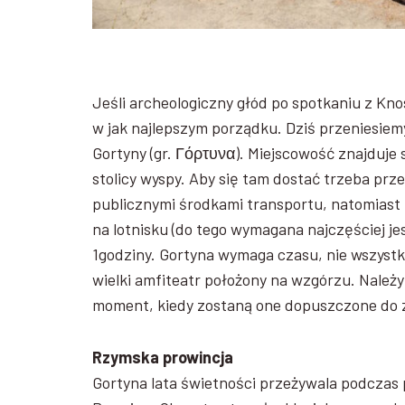
Jeśli archeologiczny głód po spotkaniu z Knos
w jak najlepszym porządku. Dziś przeniesiemy
Gortyny (gr. Γόρτυνα). Miejscowość znajduje 
stolicy wyspy. Aby się tam dostać trzeba prz
publicznymi środkami transportu, natomiast 
na lotnisku (do tego wymagana najczęściej je
1godziny. Gortyna wymaga czasu, nie wszystki
wielki amfiteatr położony na wzgórzu. Należ
moment, kiedy zostaną one dopuszczone do 
Rzymska prowincja
Gortyna lata świetności przeżywala podczas 