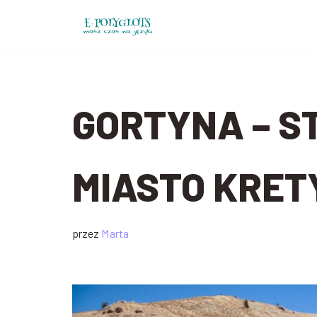
Przejdź
do
treści
GORTYNA – S
MIASTO KRET
przez
Marta