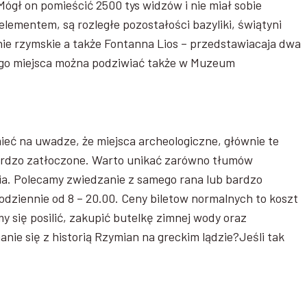
ógł on pomieścić 2500 tys widzów i nie miał sobie
lementem, są rozległe pozostałości bazyliki, świątyni
nie rzymskie a także Fontanna Lios – przedstawiacaja dwa
tego miejsca można podziwiać także w Muzeum
eć na uwadze, że miejsca archeologiczne, głównie te
ardzo zatłoczone. Warto unikać zarówno tłumów
nia. Polecamy zwiedzanie z samego rana lub bardzo
dziennie od 8 – 20.00. Ceny biletow normalnych to koszt
y się posilić, zakupić butelkę zimnej wody oraz
nie się z historią Rzymian na greckim lądzie?Jeśli tak