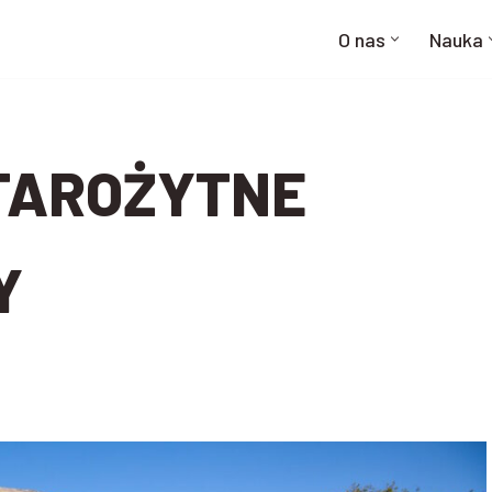
O nas
Nauka
TAROŻYTNE
Y