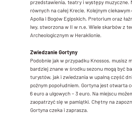
przedstawienia, teatry i występy muzyczne. M
równych na całej Krecie. Kolejnym ciekawym e
Apolla i Bogów Egipskich, Pretorium oraz łaź
lwy, stworzona w II w n.e. Wiele skarbów z 
Archeologicznym w Heraklionie.
Zwiedzanie Gortyny
Podobnie jak w przypadku Knossos, musisz mi
bardziej znane w środku sezonu mogą być b
turystów, jak i zwiedzania w upalną część d
poźnym popołudniem. Gortyna jest otwarta co
6 euro a ulgowych – 3 euro. Na miejscu możem
zaopatrzyć się w pamiątki. Chętny na zapozna
Gortyna czeka i zaprasza.