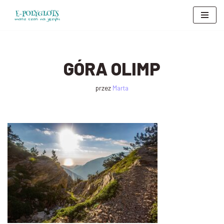
Przejdź
do
treści
GÓRA OLIMP
przez
Marta