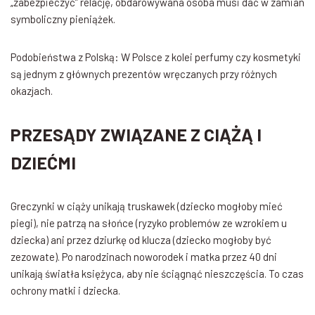
„zabezpieczyć” relację, obdarowywana osoba musi dać w zamian
symboliczny pieniążek.
Podobieństwa z Polską: W Polsce z kolei perfumy czy kosmetyki
są jednym z głównych prezentów wręczanych przy różnych
okazjach.
PRZESĄDY ZWIĄZANE Z CIĄŻĄ I
DZIEĆMI
Greczynki w ciąży unikają truskawek (dziecko mogłoby mieć
piegi), nie patrzą na słońce (ryzyko problemów ze wzrokiem u
dziecka) ani przez dziurkę od klucza (dziecko mogłoby być
zezowate). Po narodzinach noworodek i matka przez 40 dni
unikają światła księżyca, aby nie ściągnąć nieszczęścia. To czas
ochrony matki i dziecka.