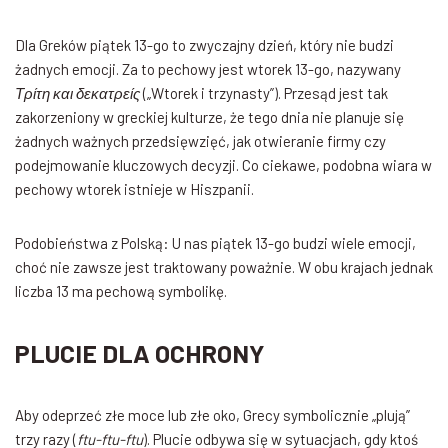
Dla Greków piątek 13-go to zwyczajny dzień, który nie budzi
żadnych emocji. Za to pechowy jest wtorek 13-go, nazywany
Τρίτη και δεκατρείς
(„Wtorek i trzynasty”). Przesąd jest tak
zakorzeniony w greckiej kulturze, że tego dnia nie planuje się
żadnych ważnych przedsięwzięć, jak otwieranie firmy czy
podejmowanie kluczowych decyzji. Co ciekawe, podobna wiara w
pechowy wtorek istnieje w Hiszpanii.
Podobieństwa z Polską: U nas piątek 13-go budzi wiele emocji,
choć nie zawsze jest traktowany poważnie. W obu krajach jednak
liczba 13 ma pechową symbolikę.
PLUCIE DLA OCHRONY
Aby odeprzeć złe moce lub złe oko, Grecy symbolicznie „plują”
trzy razy (
ftu-ftu-ftu
). Plucie odbywa się w sytuacjach, gdy ktoś