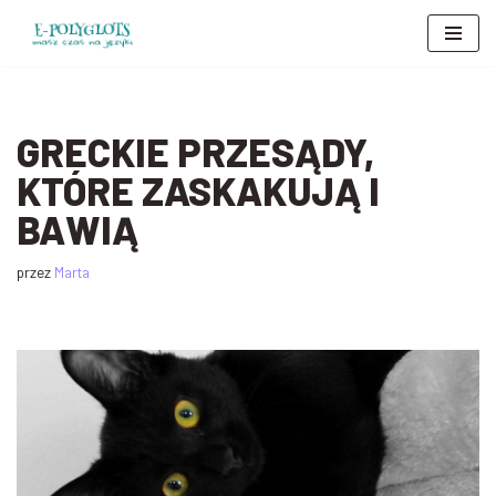
Przejdź
do
treści
GRECKIE PRZESĄDY,
KTÓRE ZASKAKUJĄ I
BAWIĄ
przez
Marta