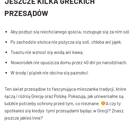
JESZCZE KILKA GRECKICH
PRZESĄDÓW
Aby pozbyć się niechcianego gościa, rozsypuje się za nim sól.
Po zachodzie słońca nie pożycza się soli, chleba ani jajek.
Toastu nie wznosi się wodą ani kawą.
Noworodek nie opuszcza domu przez 40 dni po narodzinach.
W środę i piątek nie obcina się paznokci.
Ten świat przesądów to fascynująca mieszanka tradycji, które
łączą i różnią Grecję oraz Polskę. Pokazują, jak uniwersalne są
ludzkie potrzeby ochrony przed tym, co nieznane.
A czy ty
spotkałeś się kiedyś tymi przesądami będąc w Grecji? Znasz
jeszcze jakieś inne?