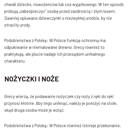
chwali dziecko, nowożeńców lub coś wyjątkowego. W ten sposób
próbują „zabezpieczyć” osobę przed zazdrością i złym losem.
Dawniej opluwano dziewczynki o niezwykłej urodzie, by nie
straciły urody.
Podobieństwa z Polską: W Polsce funkcję ochronną ma
odpukiwanie w niemalowane drewno. Grecy również to
praktykują, ale plucie nadaje ich przesądom unikalnego
charakteru.
NOŻYCZKI I NOŻE
Grecy wierzą, że podawanie nożyczek czy noży z ręki do ręki
przynosi kłótnie. Aby tego uniknąć, należy je położyć na stole,
skąd druga osoba może je wziąć.
Podobieństwa z Polską: W Polsce również istnieje przekonanie,