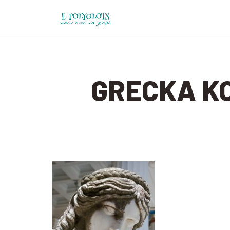
Przejdź
do
treści
GRECKA K