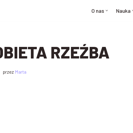
O nas
Nauka
OBIETA RZEŹBA
przez
Marta