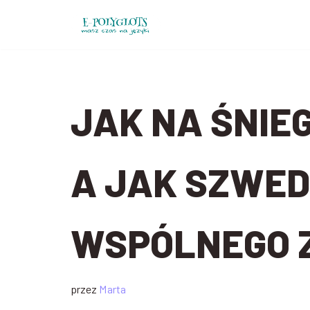
Przejdź
do
treści
JAK NA ŚNIE
A JAK SZWED 
WSPÓLNEGO Z
przez
Marta