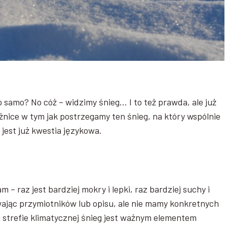
to samo? No cóż – widzimy śnieg… I to też prawda, ale już
óżnice w tym jak postrzegamy ten śnieg, na który wspólnie
 jest już kwestia językowa.
m – raz jest bardziej mokry i lepki, raz bardziej suchy i
wając przymiotników lub opisu, ale nie mamy konkretnych
j strefie klimatycznej śnieg jest ważnym elementem