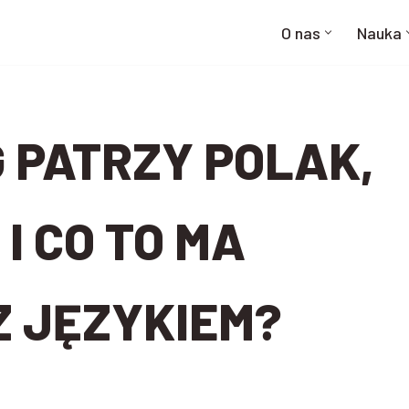
O nas
Nauka
G PATRZY POLAK,
I CO TO MA
 JĘZYKIEM?