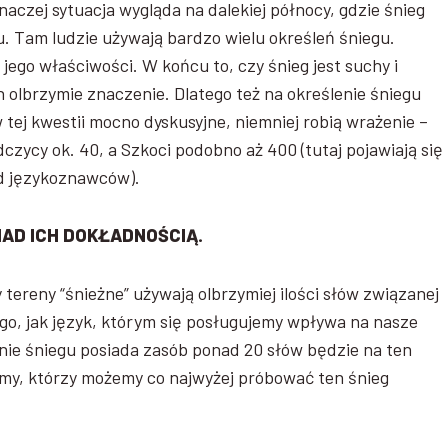
naczej sytuacja wygląda na dalekiej północy, gdzie śnieg
u. Tam ludzie używają bardzo wielu określeń śniegu.
jego właściwości. W końcu to, czy śnieg jest suchy i
ich olbrzymie znaczenie. Dlatego też na określenie śniegu
tej kwestii mocno dyskusyjne, niemniej robią wrażenie –
dczycy ok. 40, a Szkoci podobno aż 400 (tutaj pojawiają się
ód językoznawców).
NAD ICH DOKŁADNOŚCIĄ.
 tereny “śnieżne” używają olbrzymiej ilości słów związanej
ego, jak język, którym się posługujemy wpływa na nasze
enie śniegu posiada zasób ponad 20 słów będzie na ten
 my, którzy możemy co najwyżej próbować ten śnieg