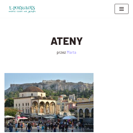
Przejdź
do
treści
ATENY
przez
Marta