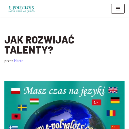
Przejdź
do
treści
JAK ROZWIJAĆ
TALENTY?
przez
Marta