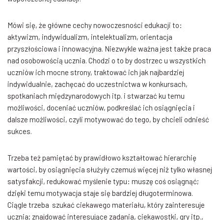
Mówi się, że główne cechy nowoczesności edukacji to:
aktywizm, indywidualizm, intelektualizm, orientacja
przyszłościowa i innowacyjna. Niezwykle ważna jest także praca
nad osobowością ucznia. Chodzi o to by dostrzec u wszystkich
uczniów ich mocne strony, traktować ich jak najbardziej
indywidualnie, zachęcać do uczestnictwa w konkursach,
spotkaniach międzynarodowych itp. i stwarzać ku temu
możliwości, doceniać uczniów, podkreślać ich osiągnięcia i
dalsze możliwości, czyli motywować do tego, by chcieli odnieść
sukces.
Trzeba też pamiętać by prawidłowo kształtować hierarchię
wartości, by osiągnięcia służyły czemuś więcej niż tylko własnej
satysfakcji, redukować myślenie typu: muszę coś osiągnąć;
dzięki temu motywacja staje się bardziej długoterminowa.
Ciągle trzeba szukać ciekawego materiału, który zainteresuje
ucznia; znajdować interesujące zadania, ciekawostki, gry itp.,