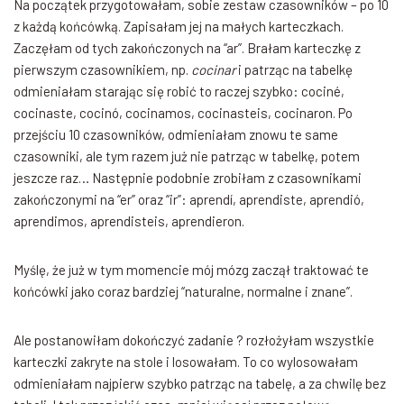
Na początek przygotowałam, sobie zestaw czasowników – po 10
z każdą końcówką. Zapisałam jej na małych karteczkach.
Zaczęłam od tych zakończonych na “ar”. Brałam karteczkę z
pierwszym czasownikiem, np.
cocinar
i patrząc na tabelkę
odmieniałam starając się robić to raczej szybko: cociné,
cocinaste, cocinó, cocinamos, cocinasteis, cocinaron. Po
przejściu 10 czasowników, odmieniałam znowu te same
czasowniki, ale tym razem już nie patrząc w tabelkę, potem
jeszcze raz… Następnie podobnie zrobiłam z czasownikami
zakończonymi na “er” oraz “ir”: aprendí, aprendiste, aprendió,
aprendimos, aprendisteis, aprendieron.
Myślę, że już w tym momencie mój mózg zaczął traktować te
końcówki jako coraz bardziej “naturalne, normalne i znane”.
Ale postanowiłam dokończyć zadanie ? rozłożyłam wszystkie
karteczki zakryte na stole i losowałam. To co wylosowałam
odmieniałam najpierw szybko patrząc na tabelę, a za chwilę bez