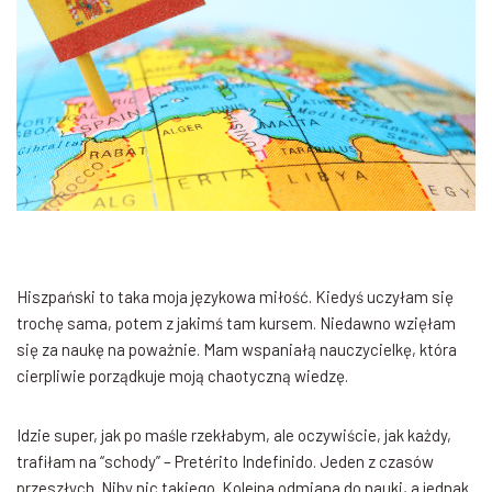
Hiszpański to taka moja językowa miłość. Kiedyś uczyłam się
trochę sama, potem z jakimś tam kursem. Niedawno wzięłam
się za naukę na poważnie. Mam wspaniałą nauczycielkę, która
cierpliwie porządkuje moją chaotyczną wiedzę.
Idzie super, jak po maśle rzekłabym, ale oczywiście, jak każdy,
trafiłam na “schody” – Pretérito Indefinido. Jeden z czasów
przeszłych. Niby nic takiego. Kolejna odmiana do nauki, a jednak.