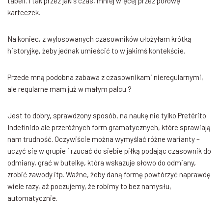
tabeli. I tak przez jakiś czas, mniej więcej przez połowę
karteczek.
Na koniec, z wylosowanych czasowników ułożyłam krótką
historyjkę, żeby jednak umieścić to w jakimś kontekście.
Przede mną podobna zabawa z czasownikami nieregularnymi,
ale regularne mam już w małym palcu ?
Jest to dobry, sprawdzony sposób, na naukę nie tylko Pretérito
Indefinido ale przeróżnych form gramatycznych, które sprawiają
nam trudność. Oczywiście można wymyślać różne warianty –
uczyć się w grupie i rzucać do siebie piłką podając czasownik do
odmiany, grać w butelkę, która wskazuje słowo do odmiany,
zrobić zawody itp. Ważne, żeby daną formę powtórzyć naprawdę
wiele razy, aż poczujemy, że robimy to bez namysłu,
automatycznie.