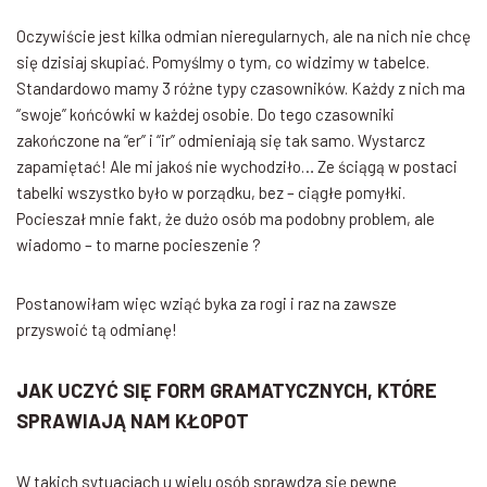
Oczywiście jest kilka odmian nieregularnych, ale na nich nie chcę
się dzisiaj skupiać. Pomyślmy o tym, co widzimy w tabelce.
Standardowo mamy 3 różne typy czasowników. Każdy z nich ma
“swoje” końcówki w każdej osobie. Do tego czasowniki
zakończone na “er” i “ir” odmieniają się tak samo. Wystarcz
zapamiętać! Ale mi jakoś nie wychodziło… Ze ściągą w postaci
tabelki wszystko było w porządku, bez – ciągłe pomyłki.
Pocieszał mnie fakt, że dużo osób ma podobny problem, ale
wiadomo – to marne pocieszenie ?
Postanowiłam więc wziąć byka za rogi i raz na zawsze
przyswoić tą odmianę!
J
AK UCZYĆ SIĘ FORM GRAMATYCZNYCH, KTÓRE
SPRAWIAJĄ NAM KŁOPOT
W takich sytuacjach u wielu osób sprawdza się pewne