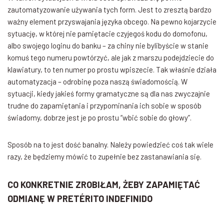
zautomatyzowanie używania tych form. Jest to zresztą bardzo
ważny element przyswajania języka obcego. Na pewno kojarzycie
sytuację, w której nie pamiętacie czyjegoś kodu do domofonu,
albo swojego loginu do banku – za chiny nie bylibyście w stanie
komuś tego numeru powtórzyć, ale jak z marszu podejdziecie do
klawiatury, to ten numer po prostu wpiszecie. Tak właśnie działa
automatyzacja – odrobinę poza naszą świadomością. W
sytuacji, kiedy jakieś formy gramatyczne są dla nas zwyczajnie
trudne do zapamiętania i przypominania ich sobie w sposób
świadomy, dobrze jest je po prostu “wbić sobie do głowy”.
Sposób na to jest dość banalny. Należy powiedzieć coś tak wiele
razy, że będziemy mówić to zupełnie bez zastanawiania się.
CO KONKRETNIE ZROBIŁAM, ŻEBY ZAPAMIĘTAĆ
ODMIANĘ W PRETÉRITO INDEFINIDO