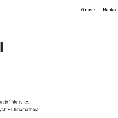
O nas
Nauka
I
je i nie tylko.
ch – Ellinomatheia.