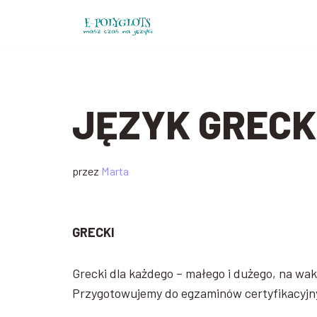
Przejdź
do
treści
JĘZYK GRECK
przez
Marta
GRECKI
Grecki dla każdego – małego i dużego, na wakac
Przygotowujemy do egzaminów certyfikacyjny