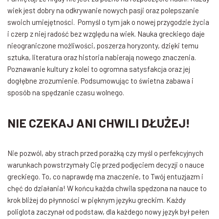
wiek jest dobry na odkrywanie nowych pasji oraz polepszanie
swoich umiejętności. Pomyśl o tym jak o nowej przygodzie życia
i czerp z niej radość bez względu na wiek. Nauka greckiego daje
nieograniczone możliwości, poszerza horyzonty, dzięki temu
sztuka, literatura oraz historia nabierają nowego znaczenia.
Poznawanie kultury z kolei to ogromna satysfakcja oraz jej
dogłębne zrozumienie. Podsumowując to świetna zabawa i
sposób na spędzanie czasu wolnego.
NIE CZEKAJ ANI CHWILI DŁUŻEJ!
Nie pozwól, aby strach przed porażką czy myśl o perfekcyjnych
warunkach powstrzymały Cię przed podjęciem decyzji o nauce
greckiego. To, co naprawdę ma znaczenie, to Twój entuzjazm i
chęć do działania! W końcu każda chwila spędzona na nauce to
krok bliżej do płynności w pięknym języku greckim. Każdy
poliglota zaczynał od podstaw, dla każdego nowy język był pełen