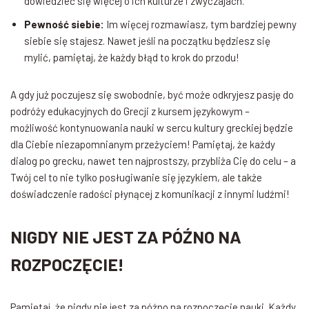
dowiedzieć się więcej o ich kulturze i zwyczajach.
Pewność siebie:
Im więcej rozmawiasz, tym bardziej pewny
siebie się stajesz. Nawet jeśli na początku będziesz się
mylić, pamiętaj, że każdy błąd to krok do przodu!
A gdy już poczujesz się swobodnie, być może odkryjesz pasję do
podróży edukacyjnych do Grecji z kursem językowym –
możliwość kontynuowania nauki w sercu kultury greckiej będzie
dla Ciebie niezapomnianym przeżyciem! Pamiętaj, że każdy
dialog po grecku, nawet ten najprostszy, przybliża Cię do celu – a
Twój cel to nie tylko posługiwanie się językiem, ale także
doświadczenie radości płynącej z komunikacji z innymi ludźmi!
NIGDY NIE JEST ZA PÓŹNO NA
ROZPOCZĘCIE!
Pamiętaj, że nigdy nie jest za późno na rozpoczęcie nauki. Każdy