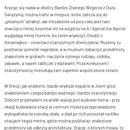
Kręcąc się nadal w okolicy Bardzo Znanego Wzgórza z Dużą
Świątynią, można trafić w miejsce, które zalicza się do
„głównych” atrakcji, ale niezależnie od pory roku jest tam
znacząco mniej turystów niż na wzgórzu na A i Agorze (na Agorze
wyglądają mniej tłumnie, bo teren większy). Chodzi o
Keramejkos – cmentarz starożytnych Ateńczyków. Możemy tu
podziwiać pomniki nagrobne, a w muzeum zobaczyć przedmioty
znalezione w grobach: naczynia różnego rodzaju, ozdoby,
zabawki, a nawet tabliczki z klątwami. Poza konkursem i
starożytnością mieszkają tam zupełnie współczesne żółwie.
W Grecji, jak wiadomo, każde większe kopanie w ziemi grozi
znalezieniem czegoś bardzo ważnego i bardzo starożytnego.
Dobrym przykładem na wielki wykop jest budowa metra – przy
okazji budowania stacji w centrum miasta przeprowadzono
wykopaliska na szeroką skalę, a ślad po nich pozostał na kilku
stacjach tegoż metra, gdzie można podziwiać znalezione
przedmioty lub odkrytą architekturę. Stacje, o których mowa, to