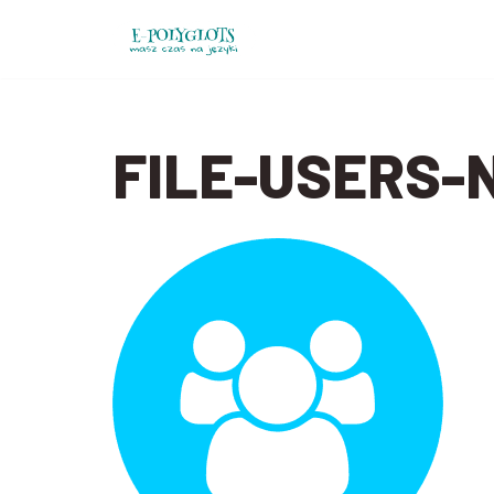
Przejdź
do
treści
FILE-USERS-