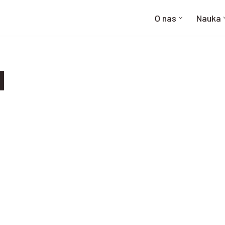
O nas
Nauka
N