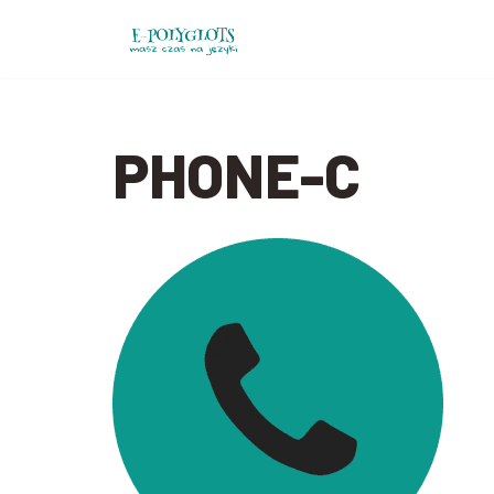
Przejdź
do
treści
PHONE-C