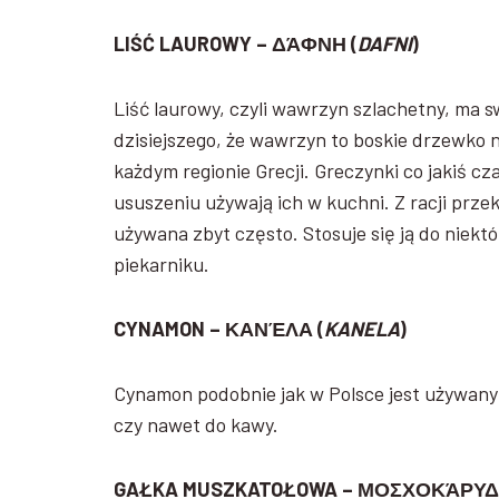
LIŚĆ LAUROWY – ΔΆΦΝΗ (
DAFNI
)
Liść laurowy, czyli wawrzyn szlachetny, ma sw
dzisiejszego, że wawrzyn to boskie drzewko n
każdym regionie Grecji. Greczynki co jakiś cz
ususzeniu używają ich w kuchni. Z racji przek
używana zbyt często. Stosuje się ją do niekt
piekarniku.
CYNAMON – ΚΑΝΈΛΑ (
KANELA
)
Cynamon podobnie jak w Polsce jest używany d
czy nawet do kawy.
GAŁKA MUSZKATOŁOWA – ΜΟΣΧΟΚΆΡΥΔ