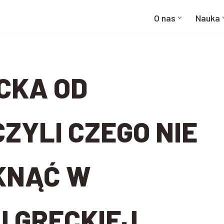
O nas
Nauka
CKA OD
ZYLI CZEGO NIE
KNĄĆ W
 GRECKIEJ