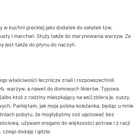
 w kuchni greckiej jako dodatek do sałatek tzw.
pusty i marchwi. Służy także do marynowania warzyw. Ze
 jest także do płynu do naczyń.
go właściwości lecznicze znali i rozpowszechnili
ryb, warzyw, a nawet do domowych likierów. Typowa
albo ktoś z rodziny mieszkający na wsi) zbiera je, suszy,
owych. Pamiętam, jak moja polska koleżanka, będąc u mnie
 dniach pobytu, że mogłybyśmy coś ugotować bez
 teściową, używam oregano do większości potraw i z racji
 czego dodaję i gdzie.