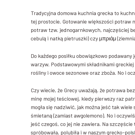
Tradycyjna domowa kuchnia grecka to kuchn
tej prostocie. Gotowanie większości potraw n
potraw tzw. jednogarnkowych, najczęściej b
cebulą i natką pietruszki) czy μπριάμ (ziemn
Do każdego posiłku obowiązkowo podawany je
warzyw. Podstawowymi składnikami greckiej k
rośliny i owoce sezonowe oraz zboża. No i ocz
Czy wiecie, że Grecy uważają, że potrawa be
minę mojej teściowej, kiedy pierwszy raz pat
mogła się nadziwić, jak można jeść tak wiele
śmietaną (zamiast awgolemono). No i oczywiś
jeść czegoś, co jej nie zawiera. Na szczęści
spróbowała, polubiła i w naszym grecko-pol