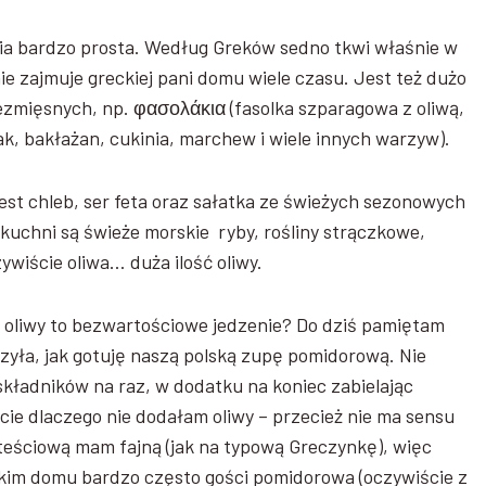
ia bardzo prosta. Według Greków sedno tkwi właśnie w
ie zajmuje greckiej pani domu wiele czasu. Jest też dużo
ezmięsnych, np. φασολάκια (fasolka szparagowa z oliwą,
iak, bakłażan, cukinia, marchew i wiele innych warzyw).
st chleb, ser feta oraz sałatka ze świeżych sezonowych
uchni są świeże morskie ryby, rośliny strączkowe,
ywiście oliwa… duża ilość oliwy.
z oliwy to bezwartościowe jedzenie? Do dziś pamiętam
rzyła, jak gotuję naszą polską zupę pomidorową. Nie
 składników na raz, w dodatku na koniec zabielając
cie dlaczego nie dodałam oliwy – przecież nie ma sensu
e teściową mam fajną (jak na typową Greczynkę), więc
skim domu bardzo często gości pomidorowa (oczywiście z