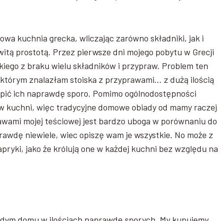
a kuchnia grecka, wliczając zarówno składniki, jak i
itą prostotą. Przez pierwsze dni mojego pobytu w Grecji
iego z braku wielu składników i przypraw. Problem ten
a którym znalazłam stoiska z przyprawami… z dużą ilością
upić ich naprawdę sporo. Pomimo ogólnodostępności
 w kuchni, więc tradycyjne domowe obiady od mamy raczej
awami mojej teściowej jest bardzo uboga w porównaniu do
awdę niewiele, wiec opiszę wam je wszystkie. No może z
apryki, jako że królują one w każdej kuchni bez względu na
każdym domu w ilościach naprawdę sporych. My kupujemy