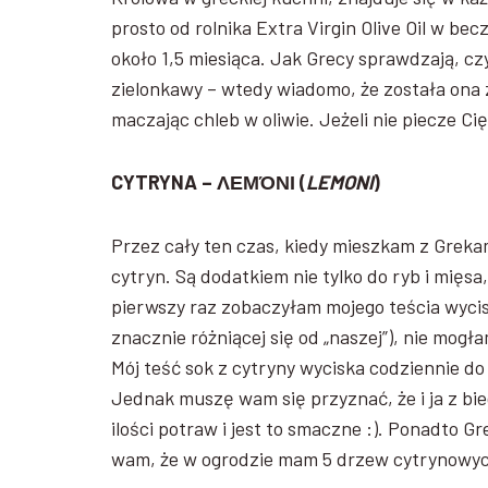
prosto od rolnika Extra Virgin Olive Oil w be
około 1,5 miesiąca. Jak Grecy sprawdzają, czy
zielonkawy – wtedy wiadomo, że została ona 
maczając chleb w oliwie. Jeżeli nie piecze Cię
CYTRYNA – ΛΕΜΌΝΙ (
LEMONI
)
Przez cały ten czas, kiedy mieszkam z Greka
cytryn. Są dodatkiem nie tylko do ryb i mięsa
pierwszy raz zobaczyłam mojego teścia wycis
znacznie różniącej się od „naszej”), nie mogł
Mój teść sok z cytryny wyciska codziennie do 
Jednak muszę wam się przyznać, że i ja z b
ilości potraw i jest to smaczne :). Ponadto G
wam, że w ogrodzie mam 5 drzew cytrynowy