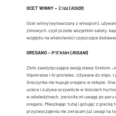
OCET WINNY – ΞΊΔΙ (
KSIDI
)
Ocet winny (wytwarzany z winogron), używany
zimowych, czyli przede wszystkim sałaty, ka
względu na właściwości czyszczące dodawany
OREGANO – ΡΊΓΑΝΗ (
RIGANI
)
Zioło zawdzięczające swoją sławę Grekom. Je
Hipokrates i Arystoteles. Używane do mięs, 
Greczynka nie kupuje oregano w sklepie. Ona (
uciera i zużywa oczywiście w ilościach hurt
w odwiedzinach, zwróciła mi uwagę po paru
oregano. Mieszkając tutaj i gotując z grecką
przyzwyczajenia nie zwracam już uwagi na to,