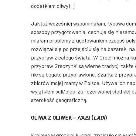
dodatkiem oliwy) :).
Jak już wcześniej wspomniałam, typowa domow
sposoby przygotowania, cechuje się niesamow
miałam problemy z ugotowaniem czegoś polsk
rozwiązał się po przejściu się na bazarek, n
przypraw z całego świata. W Grecji można k
przypraw Greczynki są wierne tradycji także
nie są bogato przyprawione. Szafka z przypr
zbiorów mojej mamy w Polsce. Używa ich napr
wyjątkiem soli/pieprzu i czerwonej słodkiej p
szerokość geograficzną.
OLIWA Z OLIWEK – ΛΆΔΙ (
LADI
)
Królowa w greckiej kuchni, znajduje się w 