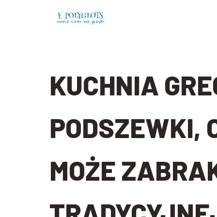
Przejdź
do
treści
KUCHNIA GRE
PODSZEWKI, C
MOŻE ZABRA
TRADYCYJNEJ