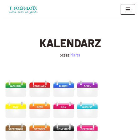
Przejdź
do
treści
KALENDARZ
przez
Marta