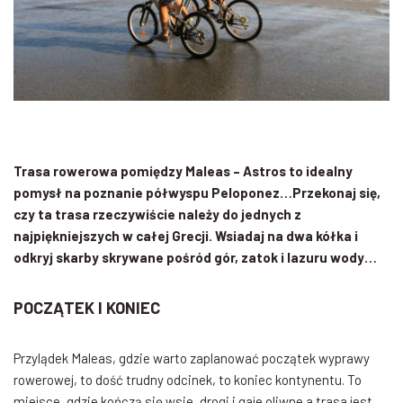
Trasa rowerowa pomiędzy Maleas – Astros to idealny
pomysł na poznanie półwyspu Peloponez…Przekonaj się,
czy ta trasa rzeczywiście należy do jednych z
najpiękniejszych w całej Grecji. Wsiadaj na dwa kółka i
odkryj skarby skrywane pośród gór, zatok i lazuru wody…
POCZĄTEK I KONIEC
Przylądek Maleas, gdzie warto zaplanować początek wyprawy
rowerowej, to dość trudny odcinek, to koniec kontynentu. To
miejsce, gdzie kończą się wsie, drogi i gaje oliwne a trasa jest