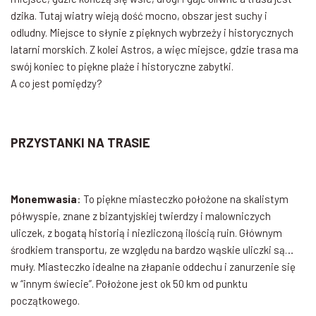
dzika. Tutaj wiatry wieją dość mocno, obszar jest suchy i
odludny. Miejsce to słynie z pięknych wybrzeży i historycznych
latarni morskich. Z kolei Astros, a więc miejsce, gdzie trasa ma
swój koniec to piękne plaże i historyczne zabytki.
A co jest pomiędzy?
PRZYSTANKI NA TRASIE
Monemwasia
: To piękne miasteczko położone na skalistym
półwyspie, znane z bizantyjskiej twierdzy i malowniczych
uliczek, z bogatą historią i niezliczoną ilością ruin. Głównym
środkiem transportu, ze względu na bardzo wąskie uliczki są…
muły. Miasteczko idealne na złapanie oddechu i zanurzenie się
w “innym świecie”. Położone jest ok 50 km od punktu
początkowego.