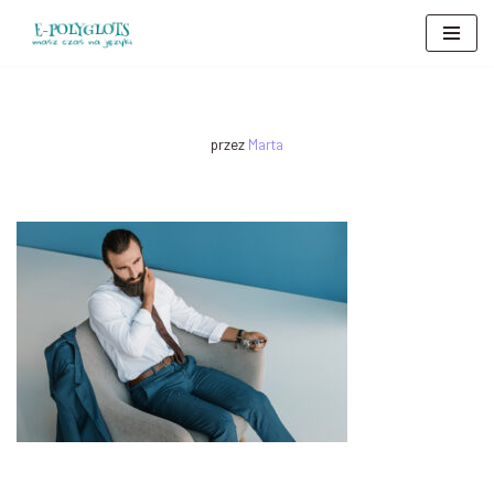
Przejdź
do
treści
przez
Marta