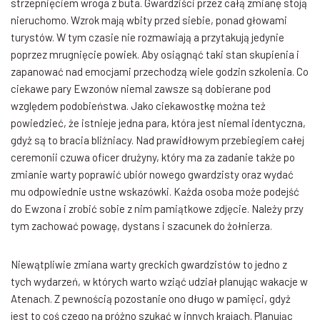
strzepnięciem wroga z buta. Gwardziści przez całą zmianę stoją
nieruchomo. Wzrok mają wbity przed siebie, ponad głowami
turystów. W tym czasie nie rozmawiają a przytakują jedynie
poprzez mrugnięcie powiek. Aby osiągnąć taki stan skupienia i
zapanować nad emocjami przechodzą wiele godzin szkolenia. Co
ciekawe pary Ewzonów niemal zawsze są dobierane pod
względem podobieństwa. Jako ciekawostkę można też
powiedzieć, że istnieje jedna para, która jest niemal identyczna,
gdyż są to bracia bliźniacy. Nad prawidłowym przebiegiem całej
ceremonii czuwa oficer drużyny, który ma za zadanie także po
zmianie warty poprawić ubiór nowego gwardzisty oraz wydać
mu odpowiednie ustne wskazówki. Każda osoba może podejść
do Ewzona i zrobić sobie z nim pamiątkowe zdjęcie. Należy przy
tym zachować powagę, dystans i szacunek do żołnierza.
Niewątpliwie zmiana warty greckich gwardzistów to jedno z
tych wydarzeń, w których warto wziąć udział planując wakacje w
Atenach. Z pewnością pozostanie ono długo w pamięci, gdyż
jest to coś czego na próżno szukać w innych krajach. Planując