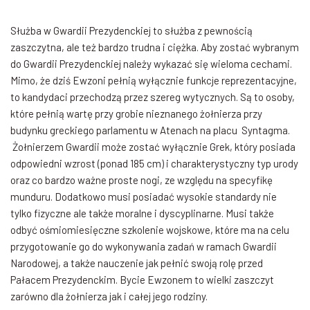
Służba w Gwardii Prezydenckiej to służba z pewnością
zaszczytna, ale też bardzo trudna i ciężka. Aby zostać wybranym
do Gwardii Prezydenckiej należy wykazać się wieloma cechami.
Mimo, że dziś Ewzoni pełnią wyłącznie funkcje reprezentacyjne,
to kandydaci przechodzą przez szereg wytycznych. Są to osoby,
które pełnią wartę przy grobie nieznanego żołnierza przy
budynku greckiego parlamentu w Atenach na placu Syntagma.
Żołnierzem Gwardii może zostać wyłącznie Grek, który posiada
odpowiedni wzrost (ponad 185 cm) i charakterystyczny typ urody
oraz co bardzo ważne proste nogi, ze względu na specyfikę
munduru. Dodatkowo musi posiadać wysokie standardy nie
tylko fizyczne ale także moralne i dyscyplinarne. Musi także
odbyć ośmiomiesięczne szkolenie wojskowe, które ma na celu
przygotowanie go do wykonywania zadań w ramach Gwardii
Narodowej, a także nauczenie jak pełnić swoją rolę przed
Pałacem Prezydenckim. Bycie Ewzonem to wielki zaszczyt
zarówno dla żołnierza jak i całej jego rodziny.