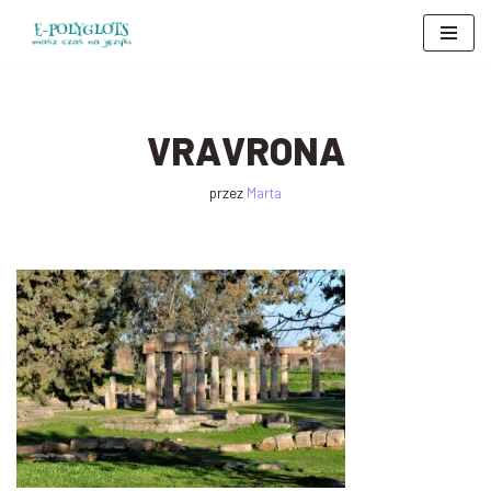
Przejdź
do
treści
VRAVRONA
przez
Marta