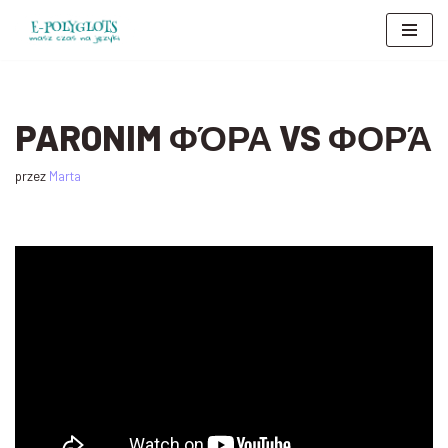
Przejdź
do
treści
PARONIM ΦΌΡΑ VS ΦΟΡΆ
przez
Marta