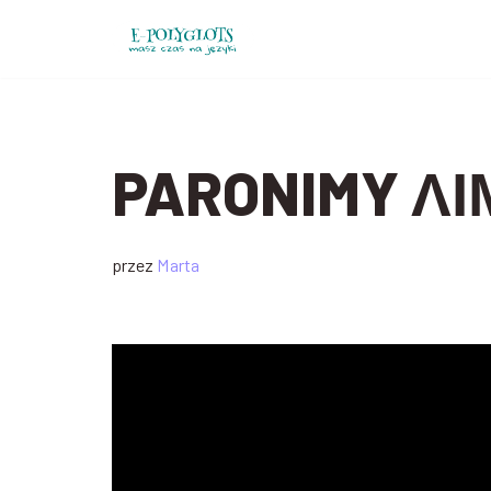
Przejdź
do
treści
PARONIMY Λ
przez
Marta