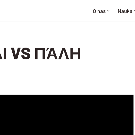
O nas
Nauka
Ι VS ΠΆΛΗ