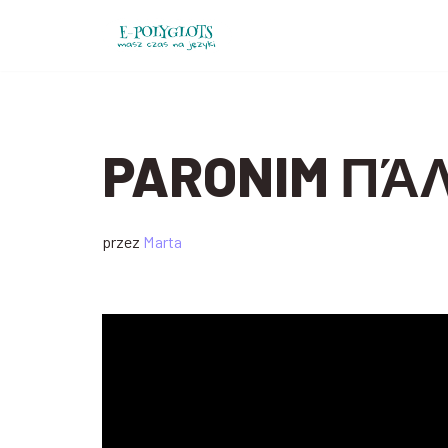
Przejdź
do
treści
PARONIM ΠΆΛ
przez
Marta