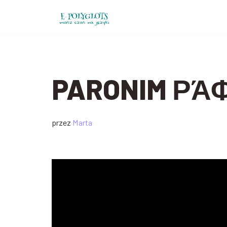
Przejdź
do
treści
PARONIM ΡΆ
przez
Marta