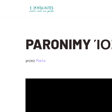
Przejdź
do
treści
PARONIMY ΊΟ
przez
Marta