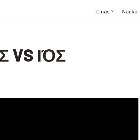
O nas
Nauka
Σ VS ΙΌΣ