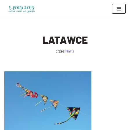
Przejdź
do
treści
LATAWCE
przez
Marta